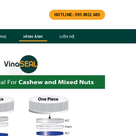
HOTLINE: 093 8811 680
ÙNG
HÌNH ẢNH
LIÊN HỆ