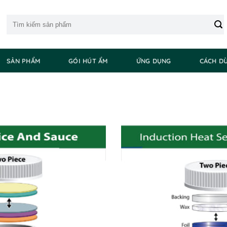
Tìm
kiếm:
SẢN PHẨM
GÓI HÚT ẨM
ỨNG DỤNG
CÁCH D