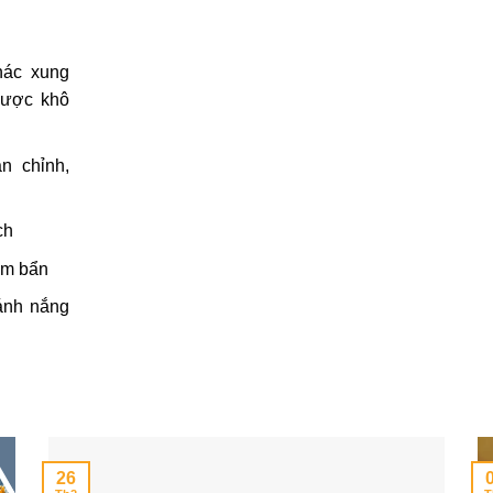
hác xung
được khô
n chỉnh,
ch
iễm bẩn
 ánh nắng
26