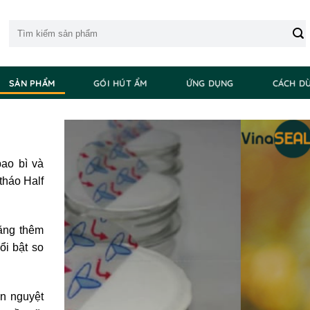
Tìm
kiếm:
SẢN PHẨM
GÓI HÚT ẨM
ỨNG DỤNG
CÁCH D
bao bì và
tháo Half
ăng thêm
ổi bật so
n nguyệt