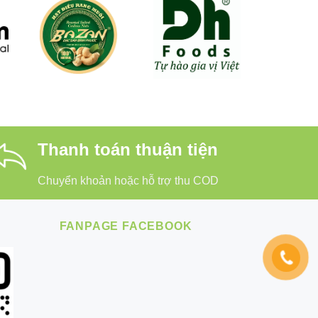
Thanh toán thuận tiện
Chuyển khoản hoặc hỗ trợ thu COD
FANPAGE FACEBOOK