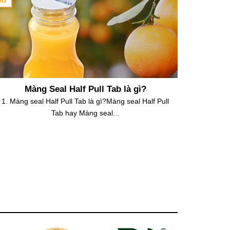
h3
Th6
Màng Seal Half Pull Tab là gì?
MÀNG
1. Màng seal Half Pull Tab là gì?Màng seal Half Pull
Màng S
Tab hay Màng seal...