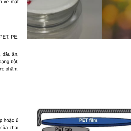
n về mặt
 PET, PE,
 dầu ăn,
dạng bột,
ợc phẩm,
ớp hoặc 6
 của chai