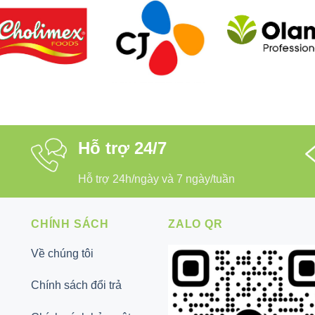
Hỗ trợ 24/7
Hỗ trợ 24h/ngày và 7 ngày/tuần
CHÍNH SÁCH
ZALO QR
Về chúng tôi
Chính sách đổi trả