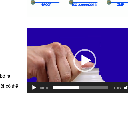
Trình
chơi
Video
bỏ ra
ội có thể
00:00
00:08