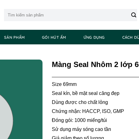
Tìm
kiếm:
SẢN PHẨM
GÓI HÚT ẨM
ỨNG DỤNG
CÁCH D
Màng Seal Nhôm 2 lớp
Size 69mm
Seal kín, bề mặt seal căng đẹp
Dùng được cho chất lỏng
Chứng nhận: HACCP, ISO, GMP
Đóng gói: 1000 miếng/túi
Sử dụng máy sóng cao tần
Giá giảm theo số lượng