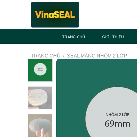
Skip
to
content
TRANG CHỦ
GIỚI THIỆU
TRANG CHỦ
/
SEAL MÀNG NHÔM 2 LỚP