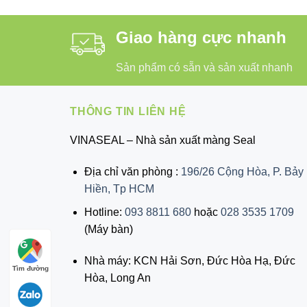
Giao hàng cực nhanh
Sản phẩm có sẵn và sản xuất nhanh
THÔNG TIN LIÊN HỆ
VINASEAL – Nhà sản xuất màng Seal
Địa chỉ văn phòng :
196/26 Cộng Hòa, P. Bảy
Hiền, Tp HCM
Hotline:
093 8811 680
hoặc
028 3535 1709
(Máy bàn)
Nhà máy: KCN Hải Sơn, Đức Hòa Hạ, Đức
Tìm đường
Hòa, Long An