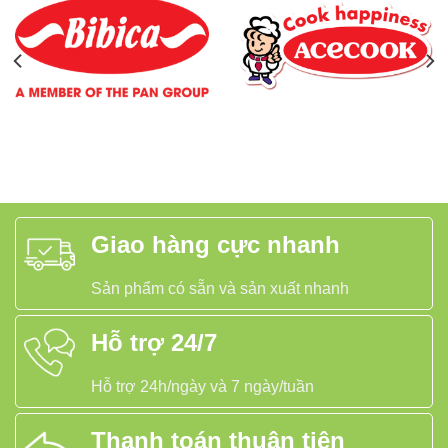
Giao hàng cực nhanh
Sản phẩm có sẵn và sản xuất nhanh
Hỗ trợ 24/7
Hỗ trợ 24h/ngày và 7 ngày/tuần
Thanh toán thuận tiện